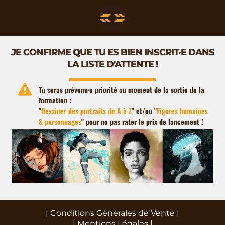
JE CONFIRME QUE TU ES BIEN INSCRIT·E DANS
LA LISTE D'ATTENTE !
Tu seras prévenu·e priorité au moment de la sortie de la
formation :
"
Dessiner des portraits de A à Z
" et/ou "
Figures humaines
& personnages
" pour ne pas rater le prix de lancement !
|
Conditions Générales de Vente
|
|
Mentions Légales
|