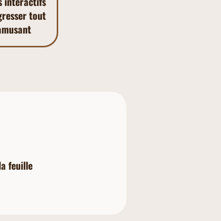
 interactifs
resser tout
'amusant
a feuille