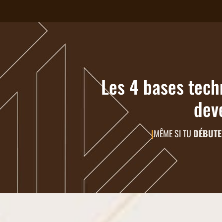
Les 4 bases tech
deve
|
MÊME SI TU
DÉBUT