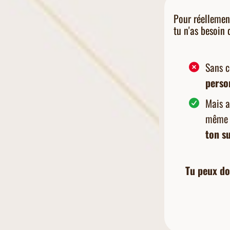
Pour réelleme
tu n'as besoin 
Sans 
perso
Mais a
même a
ton su
Tu peux do