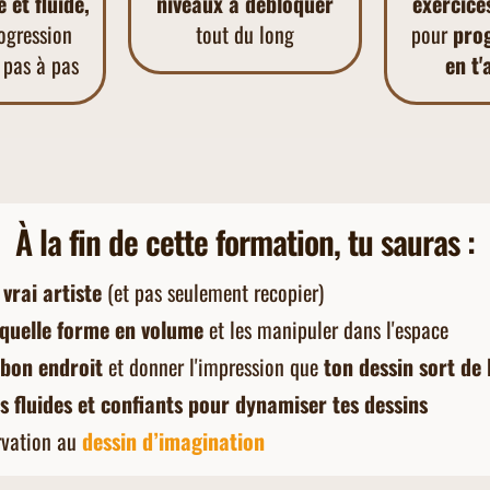
e
et fluide,
niveaux à débloquer
exercices
ogression
tout du long
pour
prog
t pas à pas
en t
À la fin de cette formation, tu sauras :
vrai artiste
(et pas seulement recopier)
quelle forme en volume
et les manipuler dans l'espace
 bon endroit
et donner l'impression que
ton dessin sort de l
s fluides et confiants pour dynamiser tes dessins
rvation au
dessin d’imagination