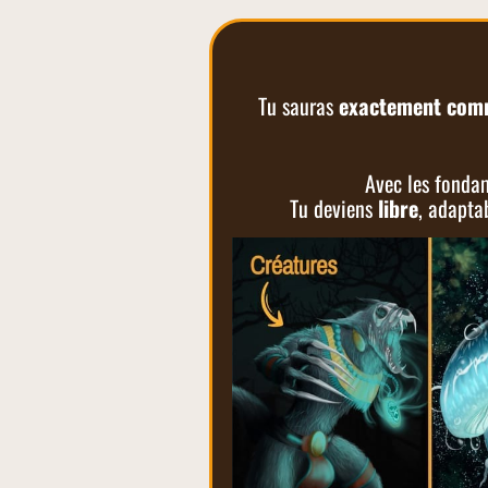
Tu sauras
exactement comm
Avec les fondam
Tu deviens
libre
, adapta