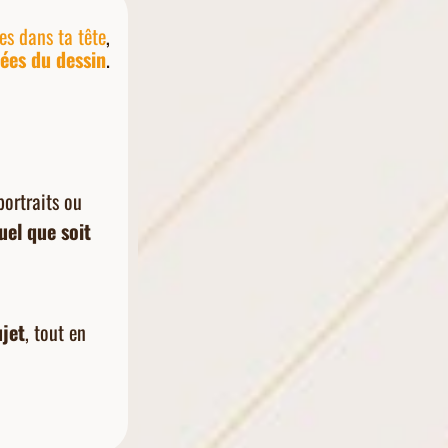
es dans ta tête
,
ées du dessin
.
portraits ou
uel que soit
ujet
, tout en