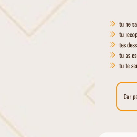
tu ne s
tu reco
tes des
tu as e
tu te se
Car p