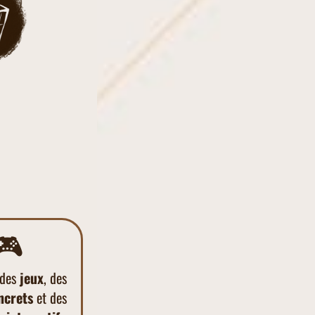
🎮️
 des
jeux
, des
ncrets
et des