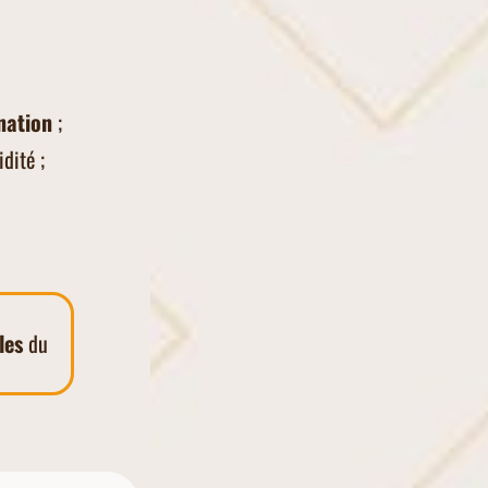
nation
;
dité ;
les
du