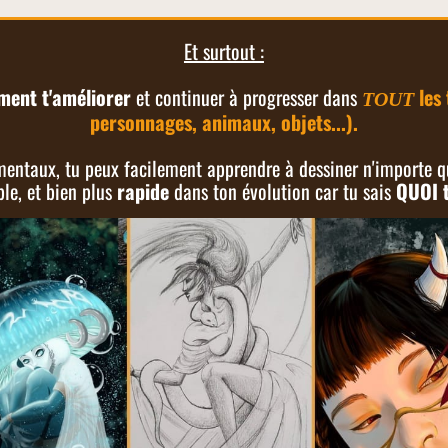
Et surtout :
ent t'améliorer
et continuer à progresser dans
les 
TOUT
personnages, animaux, objets...).
entaux, tu peux facilement apprendre à dessiner n'importe qu
ble, et bien plus
rapide
dans ton évolution car tu sais
QUOI 