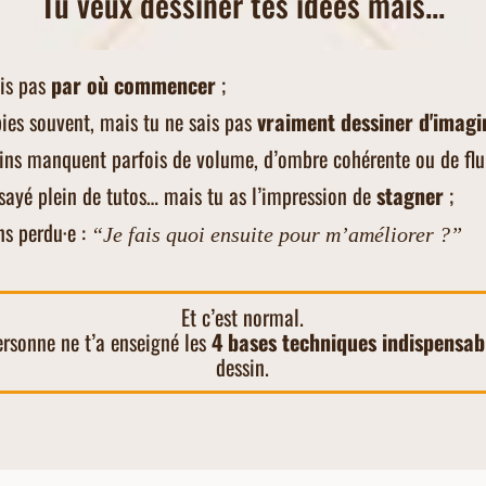
Tu veux dessiner tes idées mais...
ais pas
par où commencer
;
pies souvent, mais tu ne sais pas
vraiment dessiner d'imagi
sins manquent parfois de volume, d’ombre cohérente ou de flui
ssayé plein de tutos… mais tu as l’impression de
stagner
;
ns perdu·e :
“Je fais quoi ensuite pour m’améliorer ?”
Et c’est normal.
ersonne ne t’a enseigné les
4 bases techniques indispensab
dessin.