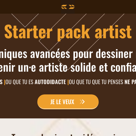
Starter pack artist
niques avancées pour dessiner 
nir un·e artiste solide et confi
ES
|
OU QUE TU ES
AUTODIDACTE
|
OU QUE TU QUE TU PENSES
NE P
JE LE VEUX